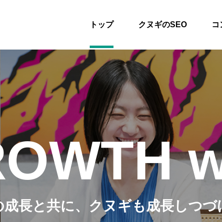
トップ
クヌギのSEO
コ
OWTH w
の成長と共に、
クヌギも成長しつづ